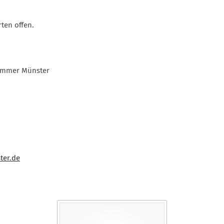
rten offen.
ammer Münster
ter.de