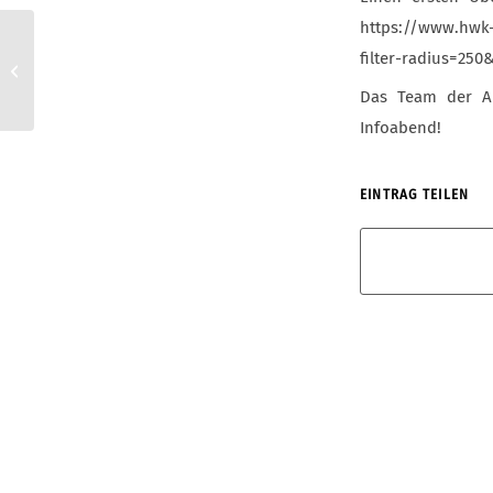
https://www.hwk-
2026/07/02 Aachen:
filter-radius=25
Infoveranstaltung
(online) zu unseren
Das Team der Ak
Designstudiengängen...
Infoabend!
EINTRAG TEILEN