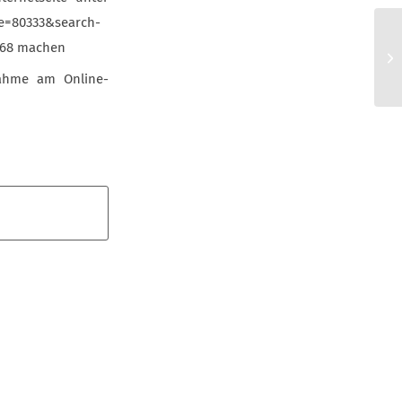
de=80333&search-
1068 machen
nahme am Online-