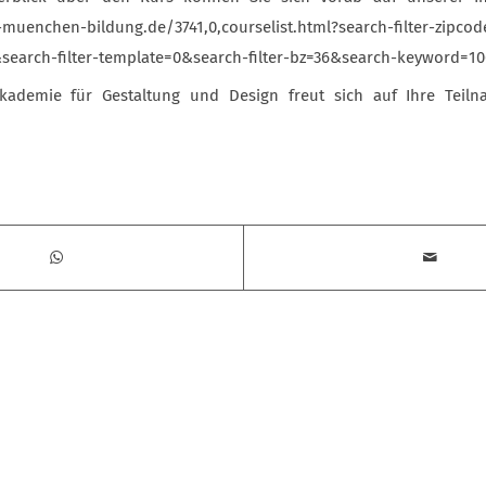
muenchen-bildung.de/3741,0,courselist.html?search-filter-zipco
0&search-filter-template=0&search-filter-bz=36&search-keyword=
ademie für Gestaltung und Design freut sich auf Ihre Teil